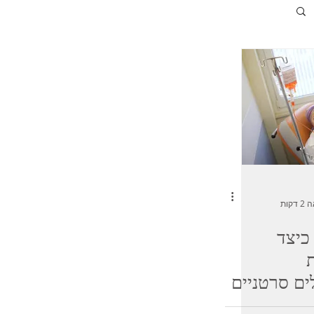
קות
כיצד
ים סרטניים