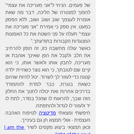
של פעמים. הניחי ל"אני מעריכה את עצמי" 
להפוך למנטרה של הליכה, דבר מה שאת 
אומרת לעצמך שוב ושוב ושוב, ללא הפסק 
כמעט. אין ספק כי אמירת "אני מעריכה את 
עצמי" תעלה על פני השטח את כל האמונות 
המנוגדות הקבורות בתודעתך."
כאשר עולה מחשבה כזו, זה הזמן להרחיב 
את הלב ולקבל את הפן שאינך אוהבת או 
מעריכה, לחבק אותו ולאשר אותו, כי הוא 
קיים שם לטובתך, כי הוא נוצר כשהיית ילדה 
קטנה כדי לעזור לך לשרוד. יכול להיות שהיום 
כשאת בוגרת, כבר למדת להתמודד 
בדרכים אחרות ואת יכולה לחנוך את החלק 
הזה שבך, להראות לו שהכל בסדר, לתת לו 
יד ולעזור לו לגדול ולהתפתח.
חיפשתי ומצאתי 
מדיטציה
 לטיפוח האהבה 
העצמית - אולי תמצא חן גם בעינייך.
​וכאן תמצאי ביצוע מקסים לשיר 
I am the 