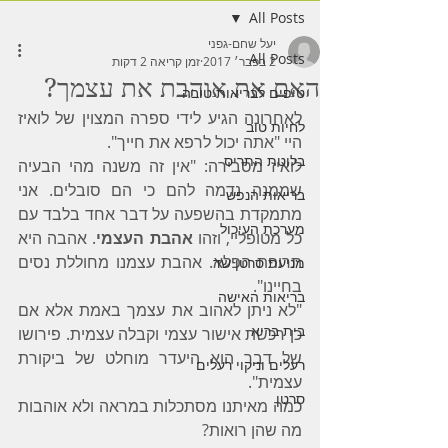
All Posts
יעל שחם-גפני
All Posts
2 בפבר׳ 2017
זמן קריאה 2 דקות
האם את אוהבת את עצמך?
טיפים לבריאות טובה
לאחרונה הגיע לידי ספרה המצוין של לואיז 
לחיות טוב
היי "אתה יכול לרפא את חייך".
בלוטת התריס
לואיז מסבירה: "אין זה משנה מהי הבעיה 
שממנה נדמה להם כי הם סובלים. אני 
בריאות הנפש
מתמקדת בהשפעה על דבר אחד בלבד עם 
מערכת העיכול
כל מטופליי, וזהו 
אהבת העצמי
. אהבה היא 
תרופת הפלא. אהבת עצמנו מחוללת נסים 
מניעת סרטן שד
בחיינו". 
בריאות האישה
"לא ניתן לאהוב את עצמך באמת אלא אם 
בית בריא
כן רכשת אישור עצמי וקבלה עצמית. פירושו 
של דבר הוא היעדר מוחלט של ביקורת 
רעלים וניקוי רעלים
עצמית".
סרטן
כמה מאיתנו מסתכלות במראה ולא אוהבות 
מה שהן רואות?