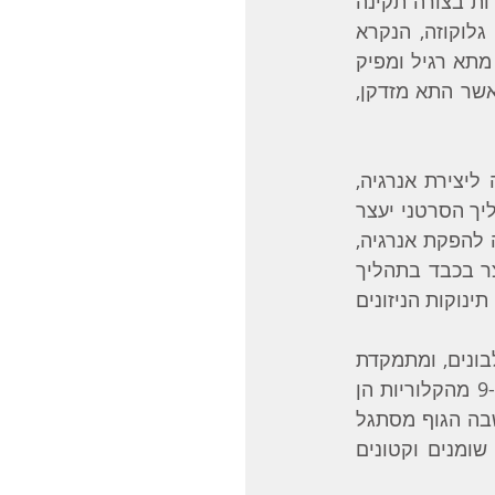
בתהליך אירובי הנקרא מעגל קרבס. בתא סרטני המיטוכונדריה נפגמו ואינן מתפקדות בצורה תקינה 
ולכן הפקת האנרגיה קורית מחוץ למיטוכונדריה בתהליך אנאירובי שעובד רק עם גלוקוזה, הנקרא 
גליקוליזה, בו נוצרים רק 2 יחידות אנרגיה. לכן תא סרטני צורך הרבה יותר גלוקוזה מתא רגיל ומפיק 
ממנה פחות אנרגיה. המיטוכונדריה משחקות תפקיד גם בתהליך התאבדות התא כאשר התא מזדקן, 
הדיאטה הקטוגנית מתבססת על התפיסה שכיון שתאים סרטניים זקוקים לגלוקוזה ליצירת אנרגיה, 
ניתן להרעיב אותם ע"י מעבר לצריכת שומנים כמקור הדלק לאנרגיה בגוף, ואז התהליך הסרטני יעצר 
והגוף יצליח להתגבר על הגידול. האמונה הרווחת היא שתאי המוח זקוקים לגלוקוזה להפקת אנרגיה, 
אך למעשה הם יכולים להפיק אנרגיה גם מגופי קטון (ketone bodies), חומר הנוצר בכבד בתהליך 
הפירוק של שומנים. בדרך כלל הגוף מייצר קטונים בתקופות של צום, רעב, וגם אצל תינוקות הניזונים 
הדיאטה הקטוגנית אם כן מגבילה מאוד את צריכת הפחמימות ואף את צריכת החלבונים, ומתמקדת 
בצריכת שומנים בריאים וירקות. רק 2-4% מהקלוריות היומיות הן מפחמימות, 9-11% מהקלוריות הן 
מחלבונים והשאר שומנים – 78-86%. כאשר מתחילים דיאטה קטוגנית יש תקופה שבה הגוף מסתגל 
ועובר מהסתמכות על פחמימות וגלוקוזה כמקור האנרגיה העיקרי להסתמכות על שומנים וקטונים 