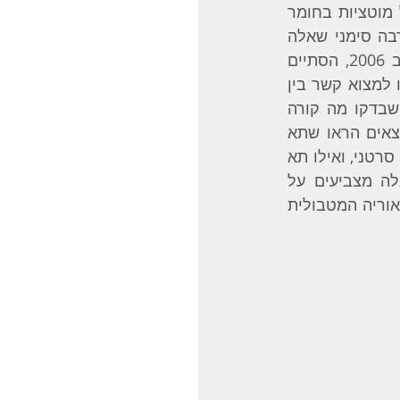
בשישים השנים האחרונות שלטה התאוריה שמחלת הסרטן נגרמת בשל סדרה של מוטציות בחומר 
הגנטי שנמצא בגרעין התא. התפתחויות שקרו בעשר השנים האחרונות מעלות הרבה סימני שאלה 
לגבי נכונותה של התאוריה. פרויקט הענק של הגנום של תאים סרטניים שהחל ב 2006, הסתיים 
כאשר זוהו כמעט 10 מיליון מוטציות גנטיות בתאים סרטניים, והחוקרים לא הצליחו למצוא קשר בין 
המוטציות שנמצאו לסוג הסרטן שהתפתח [1]. במקביל פורסמו מספר מחקרים שבדקו מה קורה 
כאשר מחליפים את גרעין התא של תא סרטני בגרעין של תא בריא ולהפך. הממצאים הראו שתא 
בריא עם גרעין של תא סרטני המשיך להיות בריא ולא הציג התנהגות המאפיינת תא סרטני, ואילו תא 
סרטני שהוחדר אליו גרעין של תא בריא המשיך להיות סרטני [2]. מחקרים אלה מצביעים על 
אפשרות שיש תיאוריה אחרת שמסבירה יותר טוב את מקורה של מחלת הסרטן: התאוריה המטבולית 