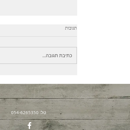
תגובות
כתיבת תגובה...
מחקר חדש מציג כיצד כימותרפיה
גורמת להתפשטות גידולים
סרטניים
טל: 054-6265350