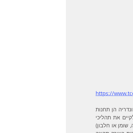
https://www.tc
על פי תאוריה זו מה שמאפיין תא סרטני הוא פגם במיטוכונדריה של התא. המיטוכונדריה הן תחנות 
הכוח של התא, והן מפיקות את האנרגיה, חומר הקרוי ATP, שהתא זקוק לה כדי לקיים את תהליכי 
החיים. בתא בריא המיטוכונדריה מפיקה 19 יחידות אנרגיה לכל יחידת דלק (גלוקוזה, שומן או חלבון) 