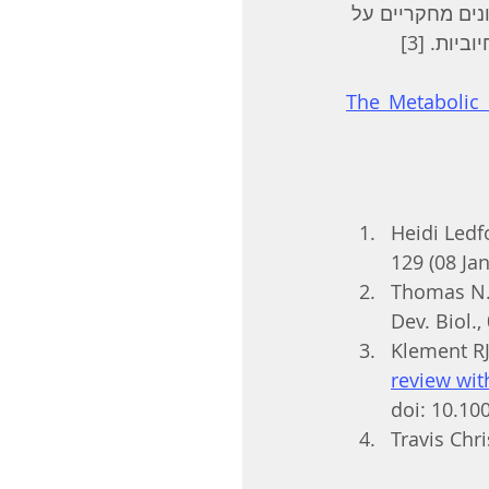
בעת כתיבת מאמר זה עדיין לא נעשו מספיק מחקרים בבני אדם ולכן אין מספיק נתונים מחקריים על 
ות. [3]
The Metabolic 
Heidi Ledfo
129 (08 Ja
Thomas N. 
Dev. Biol.,
Klement RJ.
review wit
doi: 10.10
Travis Chr