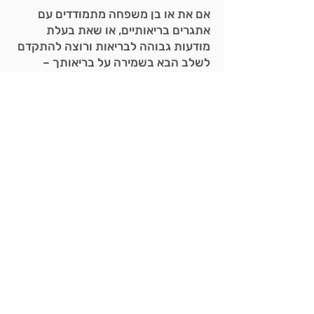
אם את או בן משפחה מתמודדים עם
אתגרים בריאותיים, או שאת בעלת
מודעות גבוהה לבריאות ורוצה להתקדם
לשלב הבא בשמירה על בריאותך –
הקורס הזה בשבילך.
אם אתם מטפלים שבאים במגע יומיומי
עם מאותגרי בריאות – הקורס הזה עוד
יותר בשבילכם, וגם יש לי הצעה מיוחדת
עבורכם.
איך משתתפים בקורס
נרשמים לקורס דרך הכפתור למטה
ומשלמים בכרטיס אשראי. מתחילים
לצפות בסרטונים של הפרק הראשון של
הקורס. בכל חודש יפתח לצפיה פרק
נוסף בקורס ותוכלי לצפות בשיעורים של
פרק זה בזמן שנוח לכך ובקצב שמתאים
לכך.
מה זה כולל?