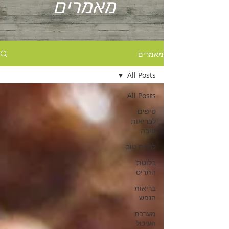
מאמרים
מאמרים
All Posts
All Posts
טיפים
לבריאות
טובה
לחיות טוב
בלוטת
התריס
בריאות
הנפש
מערכת
העיכול