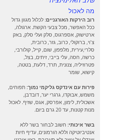
שלב האלימינציה
מה לאכול
רוב הירקות האורגניים
: לכלול מגוון גדול 
ככל האפשר, מכל צבעי הקשת. ארגולה, 
ארטישוק, אספרגוס, סלק ועלי סלק, באק 
צ'וי, ברוקולי, כרוב, גזר, כרובית, 
סלרי,עירית, מלפפון, שום, קייל, קולורבי, 
כרשה, חסה, עלי בייבי, זיתים, בצל, 
פטרוזיליה, צנונית, תרד, דלעת, בטטה, 
קישוא, שומר
פירות עם אינדקס גליקמי נמוך
: תפוחים, 
משמש, אבוקדו, גרגרי יער, דובדבן, 
אשכולית, לימון, אפרסק, אגס, שזיף. לאכול 
מנות קטנות, עד 20 גרם ביום.
בשר איכותי
: חשוב לבחור בשר ללא 
אנטיביוטיקה וללא הורמונים, עדיף חיות 
שגדלו על עשב ולא תערובת, רצוי אורגני. 