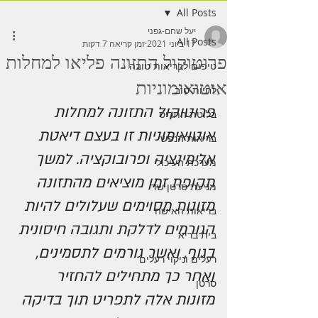
All Posts
יעל שחם-גפני
All Posts
17 ביוני 2021
זמן קריאה 7 דקות
פרוטוקול התזונה פליאו למחלות
טיפים לבריאות טובה
אוטואימוניות
לחיות טוב
פרוטוקול התזונה למחלות 
בלוטת התריס
אוטואימוניות זו בעצם דיאטת 
בריאות הנפש
אלימינציה ופרובוקציה. למשך 
מערכת העיכול
תקופת זמן מוציאים מהתזונה 
מניעת סרטן שד
מזונות מסוימים שעלולים להיות 
בריאות האישה
הגורמים לדלקת ותגובה חיסונית 
בית בריא
בגוף, ואשר גורמים לתסמינים, 
רעלים וניקוי רעלים
ואחר כך מתחילים להחזיר 
סרטן
מזונות אלה לתפריט תוך בדיקה 