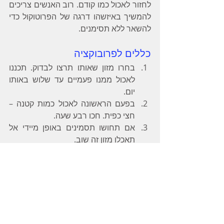
לחזור לאכול כמו קודם. רוב האנשים צריכים 
להמשיך באיזשהו דרגה של הפרוטוקול כדי 
להשאר ללא תסימנים.
כללים לפרובוקציה
בחרו מזון שאותו תרצו לבדוק. תכננו 
לאכול ממנו פעמיים עד שלוש באותו 
יום.
בפעם הראשונה לאכול כמות קטנה – 
חצי כפית. חכו רבע שעה. 
אם תחושו תסמינים באופן מיידי אל 
תאכלו מזון זה שוב.
אם אין תגובה מיידית, לאכול כפית 
מהמזון. לחכות רבע שעה תוך מעקב 
אחר הסימפטומים.
אם אין תגובה אפשר לאכול ביס יותר 
גדול.
לחכות שעתיים שלוש תוך מעקב אחר 
התסמינים.