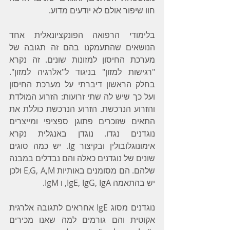
חוו שיפור אולם לא יודעים מדוע.
בלימודי הרפואה הפונקציונאלית אחד 
הנושאים שהתעמקנו בהם זה תגובה של 
מערכת החיסון למזונות שונים. זה נקרא 
"רגישות למזון" בניגוד ל"אלרגיה למזון". 
בחלק הראשון דיברתי על מערכת החיסון 
ועל כך שיש לה שתי זרועות: הזרוע המולדת 
והזרוע הנרכשת. הזרוע הנרכשת כוללת את 
התאים שזוכרים פתוגן ספציפי ומייצרים 
נוגדנים נגדו. נוגדן באנגלית נקרא 
אימונוגלובולין ובקיצור Ig. יש כמה סוגים 
שונים של נוגדנים כאלה והם נבדלים במבנה 
שלהם. הם מסומנים באותיות E,G, A,M ולכן 
יש בהתאמה IgE, IgG, IgA, ו IgM.
נוגדנים מסוג IgE אחראים לתגובה אלרגית 
אקוטית והם גורמים למה שאנו מכירים 