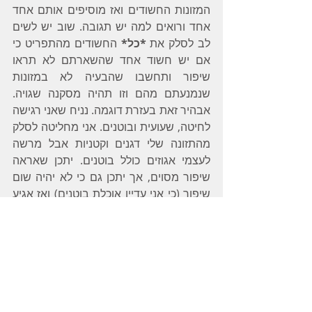
המזונות החשודים ואז מוסיפים אותם אחד 
אחד ורואים למה יש תגובה. שוב יש לשים 
לב לסלק את 
*כל*
 החשודים מהתפריט כי 
אם יש חשוד אחד שהשארתם לא תראו 
שיפור ותחשבו שהבעיה לא במזונות 
שנמנעתם מהם וזו תהיה מסקנה שגויה. 
אבהיר זאת בעזרת דוגמה. נניח שאני רגישה 
לחיטה, שעועית ובוטנים. אני מחליטה לסלק 
מהתזונה שלי דגנים וקטניות אבל מרשה 
לעצמי אגוזים כולל בוטנים. יתכן שאראה 
שיפור מסוים, אך יתכן גם כי לא יהיה שום 
שיפור (כי אני עדיין אוכלת בוטנים) ואז אגיע 
למסקנה שדגנים וקטניות זו לא הבעיה אצלי 
- שזו טעות חמורה.
כשמבינים את מקור הבעיה זה הצעד 
הראשון לריפוי. 
מוזמנים ליצור קשר עימי להתיעצות לגבי 
האתגר שלכם. יעל שחם גפני 