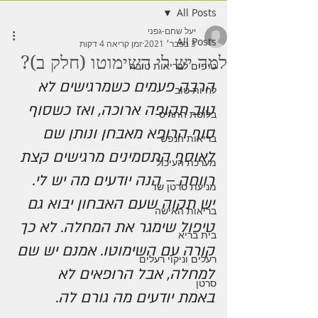
All Posts
יעל שחם-גפני
All Posts
3 בפבר׳ 2021
זמן קריאה 4 דקות
למה יש לי השימוטו (חלק ב)?
טיפים לבריאות טובה
הרבה פעמים כשמרגישים לא 
לחיות טוב
טוב תקופה ארוכה, ואז כשסוף 
בלוטת התריס
סוף הרופא מאבחן ונותן שם 
בריאות הנפש
לאוסף התסמינים מרגישים קצת 
מערכת העיכול
רווחה – הנה יודעים מה יש לי. 
מניעת סרטן שד
יש תקוה שעם האבחון יבוא גם 
בריאות האישה
טיפול שימגר את המחלה. לא כך 
בית בריא
קורה עם השימוטו. אמנם יש שם 
רעלים וניקוי רעלים
למחלה, אבל הרופאים לא 
סרטן
באמת יודעים מה גורם לה.