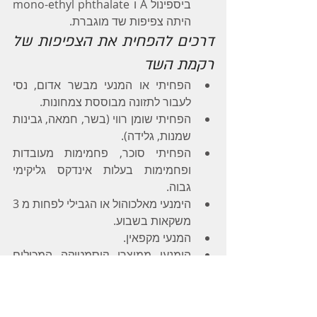
ביספינול A ו mono-ethyl phthalate 
היתה צפיפות שד מוגברת.
דרכים להפחית את הצפיפות של 
רקמת השד
הפחיתי או המנעי מבשר אדום, נסי 
לעבור לתזונה מבוססת צמחונות.
הפחיתי שומן רווי (בשר, חמאה, גבינות 
שמנות, גלידה).
הפחיתי סוכר, פחמימות מעובדות 
ופחמימות בעלות אינדקס גליקימי 
גבוה.
הימנעי מאלכוהול או הגבילי לפחות מ 3 
משקאות בשבוע.
המנעי מקפאין.
הימנעי ממוצרי קוסמטיקה המכילים 
פתלתים ומכלי פלסטיק המכילים BPA.
מקורות
Wang AT., Vachon CM., Brandt 