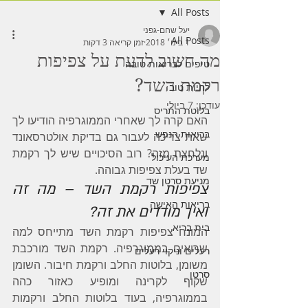
All Posts
יעל שחם-גפני
All Posts
1 בינו׳ 2018
זמן קריאה 3 דקות
מה חשוב לדעת על צפיפות
טיפים לבריאות טובה
רקמת השד?
לחיות טוב
עודכן:
7 ביולי
בלוטת התריס
האם קרה לך שאחרי הממוגרפיה הודיעו לך 
בריאות הנפש
שאת צריכה לעבור גם בדיקת אולטרסאונד 
ונלחצת מזה? רוב הסיכויים שיש לך רקמת 
מערכת העיכול
שד בעלת צפיפות גבוהה.
מניעת סרטן שד
צפיפות רקמת השד – מה זה 
בריאות האישה
ואיך מודדים את זה?
בית בריא
המונח צפיפות רקמת השד מתייחס למה 
שרואים בממוגרפיה. רקמת השד מורכבת 
רעלים וניקוי רעלים
משומן, בלוטות החלב ורקמת חיבור. השומן 
סרטן
שקוף לקרינה ומופיע כאזור כהה 
בממוגרפיה, בעוד בלוטות החלב ורקמות 