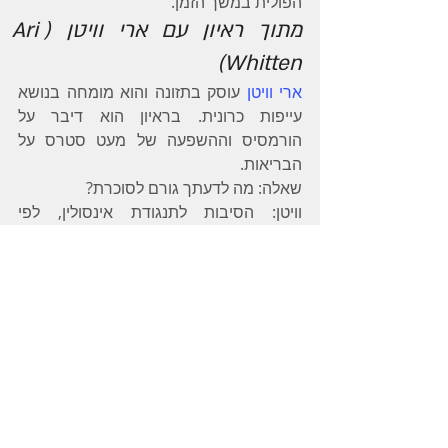
הפולית במשך הזמן.
מתוך ראיון עם ארי וויטן (Ari 
Whitten)
ארי וויטן
 עוסק בתזונה והוא מומחה בנושא 
עייפות כרונית. בראיון הוא דיבר על 
הורמסיס וההשפעה של מעט סטרס על 
הבריאות.
שאלה: מה לדעתך גורם לסוכרת?
וויטן: הסיבות לתנגודת אינסולין, לפי 
הרפואה הקונבנציונאלית והטבעית הן: 
תזונה, איזו דיאטה אוכלים, אילו יחסים בין 
אבות המזון, סטרס, שינה, מחזור השינה 
והערות היומי, מחסור במינרלים מסוימים. 
רוב האנשים חושבים שיותר מידי סוכר גורם 
לסוכרת. האמת היא שזה יותר מסובך מזה. 
יותר מידי אנרגיה, כלומר אכילת יתר היא 
סיבה, ואפשר כמובן לדבר על סטרס 
ואלכוהול ועישון וכו. חוסר במגנזיום, יותר 