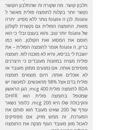
חלבון קושר. מה שקורה זה שהחלבון הקושר 
נקשר יותר בקלות לחומצה פולית מאשר ל 
folate. לכן ה folate נותר ללא מסיע. יתרה 
מזאת, החומצה הפולית גם נקשרת לקולטן 
של folate יותר טוב. והוא בעצם זבלי כי הוא 
חוסם את המסוע ואת הקולטן. הוא כמו 
בריון, ה folate אומר לחומצה הפולית – את 
יושבת לי בכיסא, והיא לא מוכנה לזוז. חומצה 
פולית מצויה במזונות מעובדים כי היצרנים 
מוסיפים אותה. אם נמנעים ממזון מעובד אז 
לא אוכלים אותה. היום מוצאים חומצה 
פולית בדם אצל 98% מהאנשים. למעשה יש 
RDA לחומצה פולית 400 mcg. הגן הראשון 
שמטפל בחומצה פולית הוא DHFR 
והקיבולת שלו היא 200 mcg. כלומר נשאר 
עודף של 200 שאינו מעובד הוא סותם את 
המערכת. זה ממש מזיק. אם מפסיקים 
לאכול מזון מעובד הגוף מנקה את החומצה 