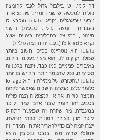
דר לינץ
: יש בילבול גדול לגבי לחומצה 
פולית. למעשה יש שני חומרים שונים: אחד 
טבעי שבאנגלית נקרא folate (ונקרא לו 
בעברית חומצה פולית טבעית) והשני 
סינטטי, המייוצר בתהליכים כימיים אשר 
נקרא folic acid (בעברית חומצה פולית). 
folate הוא נוטריינט בסיסי חשוב ביותר 
שכולנו זקוקים לו, והוא מצוי בעלים ירוקים, 
באיברים פנימיים כמו כבד, וקצת בקטניות 
מסוימות. ככל שהצמח יותר ירוק יש בו יותר 
folate שהשורש של ממילה זו הוא foliage 
כלומר עלים. אנשים חושבים שאפשר לקחת 
חומצה פולית, אך אין למצוא חומצה פולית 
בטבע. זהו חומר שבני אדם למדו לייצר 
במעבדה. מה שקרה זה שכאשר התחילו 
לייצר מזון בצורה המונית בבתי חרושת, 
ייצרו קמח לבן כדי להאריך את חיי המדף, וה 
folate שהיה מצוי בנבט ובסובין הוצא 