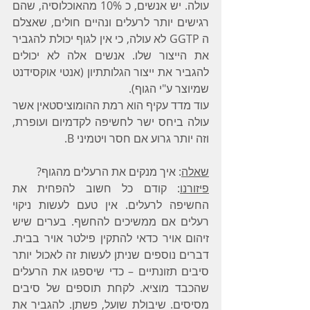
עולה. יש אנשים, כ 10% מהאוכלוסיה, שהם 
רגישים יותר לרעלים ונהיים חולים, שאצלם 
ה GGTP לא עולה, כי אין לגוף יכולת להגביר 
את הייצור שלו. אנשים אלה לא יכולים 
להגביר את ייצור הגלותתיון (אנטי אוקסידנט 
שמיוצר ע"י הגוף).
עוד מדד עקיף הוא רמת ההומוציסטאין אשר 
עולה ביחס ישר לחשיפה לקדמיום ועופרת, 
וזה יותר גרוע אם חסר ויטמיני B.
שאלה
: איך מנקים את הרעלים מהגוף?
פיזורנו
: קודם כל חשוב להפחית את 
החשיפה לרעלים. אין טעם לעשות ניקוי 
רעלים אם ממשיכים להחשף. בערים שיש 
זיהום אויר כדאי להתקין פילטר אויר בבית. 
דברים נוספים שניתן לעשות זה לאכול יותר 
סיבים תזונתיים – כדי שיספגו את הרעלים 
שהכבד מוציא. לקחת תוספים של סיבים 
מסיסים. שיבולת שועל, פשתן. להגביר את 