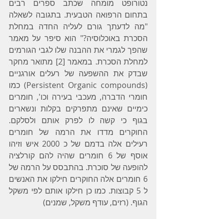
נטורופט מומחה שכתב ספרים רבים 
בתחום הרפואה הטבעית. בתגובה לשאלה 
"מה לדעתך גורם לעליה החדה במחלת 
הסכרת באוכלוסיה?" הוא סיפר על מאמר 
שהפך לגמרי את ההבנה שלו לגבי הגורמים 
למחלת הסכרת. במאמר [2] מתואר מחקר 
שבדק את ההשפעה של רעלים אורגניים 
(Persistent Organic compounds) כמו 
חומרי הדברה, מעכבי בעירה וכו', חומרים 
כימיים שאינם מתפרקים בקלות ונשארים 
בגוף כי קשה לו לפרק אותם ולסלקם. 
החוקרים מדדו את הרמה של חומרים 
רעילים אלה בדמם של כ 2000 איש וזיהו 
אוסף של 6 חומרים שהיה להם קורלציה 
להופעה של סוכרת. בהתבסס על הרמה של 
6 חומרים אלה החוקרים חילקו את האנשים 
ל 5 קבוצות. כמו כן חילקו אותם לפי משקל 
הגוף. (רזים, עודף משקל, שמנים) 