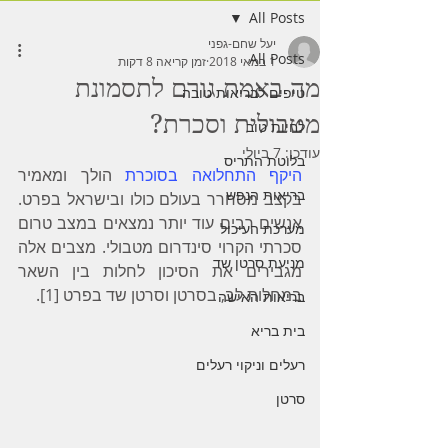
All Posts
יעל שחם-גפני
All Posts
1 במאי 2018
זמן קריאה 8 דקות
מה באמת גורם לתסמונת
טיפים לבריאות טובה
מטבולית וסכרת?
לחיות טוב
עודכן:
7 ביולי
בלוטת התריס
היקף התחלואה בסוכרת
 הולך ומאמיר 
בריאות הנפש
בקצב מסחרר בעולם כולו ובישראל בפרט. 
אנשים רבים עוד יותר נמצאים במצב טרום 
מערכת העיכול
סכרתי הקרוי סינדרום מטבולי. מצבים אלה 
מניעת סרטן שד
מגבירים את הסיכון לחלות בין השאר 
במחלות לב, בסרטן וסרטן שד בפרט [1]. 
בריאות האישה
בית בריא
רעלים וניקוי רעלים
סרטן