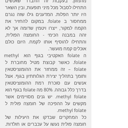
מהמזון. בעקבות זה התברר שאנשים 
התחילו לסבול מכל מיני תופעות, ובין השאר 
היו יותר הפלות. המדענים גילו שזה נגרם 
ממחסור ב folate. במקום להחזיר את 
הקמח למקור, ייצרו ויטמין שדומה אך לא 
זהה במבנה הכימי - החומצה הפולית, 
והתחילו להוסיף אותו לקמח. היום כולם 
אוכלים קמח מועשר.
ה folate האקטיבי בגוף הוא methyl 
folate. כאשר קבוצת מטיל מחוברת ל 
folate – זה ממחזר את ההומוציסטאין 
ותומך בתהליך יצירת הגלותתיון בגוף. אצל 
אנשים עם סוכרת רמת ההומוציסטאין 
בדרך כלל גבוהה. 80% מה folate בגוף הוא 
methyl folate. יש גנים מסויימים אשר 
מקשים על ההפיכה של חומצה פולית ל 
methyl folate.
כל המחקרים שבדקו את היעילות של 
חומצה פולית נעשו על עכברים או חולדות. 