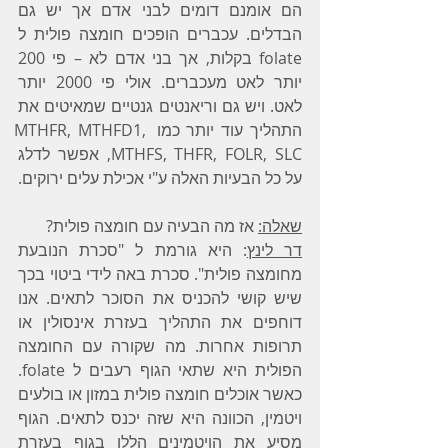
הם אומנם דומים לבני אדם אך יש גם 
הבדלים. עכברים הופכים חומצה פולית ל 
folate בקלות, אך בני אדם לא – פי 200 
יותר לאט מעכברים. אולי פי 2000 יותר 
לאט. ויש גם וריאנטים גנטיים שמאיטים את 
התהליך עוד יותר כמו MTHFR, MTHFD1, 
MTHFS, THFR, FOLR, SLC, אפשר לדלג 
על כל הבעיות האלה ע"י אכילת עלים ירוקים.
שאלה:
 אז מה הבעיה עם חומצה פולית?
דר לינץ
: היא גורמת ל "סכרת הנובעת 
מחומצה פולית". סכרת באה לידי ביטוי בכך 
שיש קושי להכניס את הסוכר לתאים. אנו 
דוחפים את התהליך בעזרת אינסולין או 
תרופות אחרות. מה שקורה עם החומצה 
הפולית היא שתאי הגוף רעבים ל folate. 
כאשר אוכלים חומצה פולית במזון או בולעים 
ויטמין, הכוונה היא שזה יכנס לתאים. הגוף 
מסיע את הויטמינים הללו בגוף בעזרת 