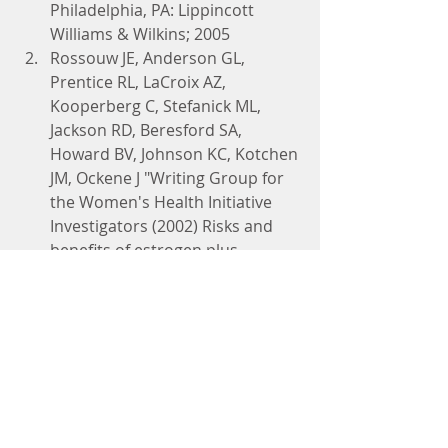
Philadelphia, PA: Lippincott 
Williams & Wilkins; 2005
Rossouw JE, Anderson GL, 
Prentice RL, LaCroix AZ, 
Kooperberg C, Stefanick ML, 
Jackson RD, Beresford SA, 
Howard BV, Johnson KC, Kotchen 
JM, Ockene J "Writing Group for 
the Women's Health Initiative 
Investigators (2002) Risks and 
benefits of estrogen plus 
progestin in healthy 
postmenopausal women: 
principal results From the 
Women's Health Initiative 
randomized controlled trial". 
JAMA 288(3): 321–333.
Beral V, "Million Women Study 
Collaborators (2003) Breast 