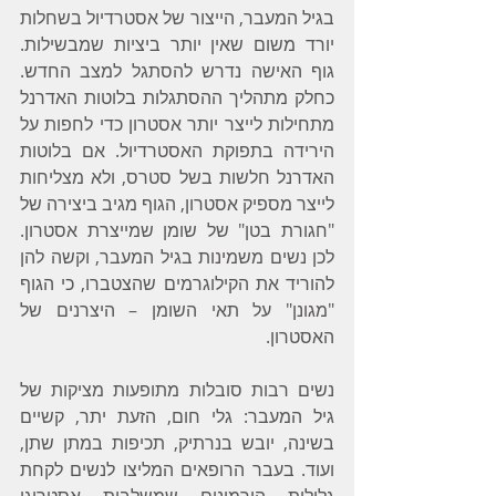
בגיל המעבר, הייצור של אסטרדיול בשחלות 
יורד משום שאין יותר ביציות שמבשילות. 
גוף האישה נדרש להסתגל למצב החדש. 
כחלק מתהליך ההסתגלות בלוטות האדרנל 
מתחילות לייצר יותר אסטרון כדי לחפות על 
הירידה בתפוקת האסטרדיול. אם בלוטות 
האדרנל חלשות בשל סטרס, ולא מצליחות 
לייצר מספיק אסטרון, הגוף מגיב ביצירה של 
"חגורת בטן" של שומן שמייצרת אסטרון. 
לכן נשים משמינות בגיל המעבר, וקשה להן 
להוריד את הקילוגרמים שהצטברו, כי הגוף 
"מגונן" על תאי השומן – היצרנים של 
האסטרון.
נשים רבות סובלות מתופעות מציקות של 
גיל המעבר: גלי חום, הזעת יתר, קשיים 
בשינה, יובש בנרתיק, תכיפות במתן שתן, 
ועוד. בעבר הרופאים המליצו לנשים לקחת 
גלולות הורמונים שמשלבות אסטרוגן 