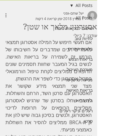
All Posts
יעל שחם-גפני
All Posts
1 במרץ 2018
זמן קריאה 4 דקות
אסטרוגן: מלאך או שטן?
טיפים לבריאות טובה
עודכן:
7 ביולי
לחיות טוב
אם תעשי חיפוש על המילה אסטרוגן תמצאי 
בלוטת התריס
מאמרים רבים שמדברים על חשיבותו של 
הורמון זה לשמירה על בריאות האישה. 
בריאות הנפש
לנשים בגיל המעבר שחוות תסמינים שונים 
מערכת העיכול
הרופאים ממליצים לקחת טיפול הורמונאלי 
המכיל אסטרוגן כדי לשפר את הרגשתן.
מניעת סרטן שד
מצד שני תמצאי מידע שקושר את 
בריאות האישה
האסטרוגן עם סרטן השד, הרחם והשחלות. 
לנשים שחלו בסרטן שד שרגיש לאסטרוגן 
בית בריא
ממליצים הרופאים על תרופות לדיכוי 
רעלים וניקוי רעלים
האסטרוגן, ולנשים בסיכון גבוה שיש להן את 
סרטן
גן ה-BRCA ממליצים להסיר את השחלות 
כאמצעי מניעתי.