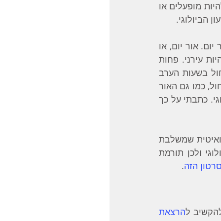
והסיבה למחלות נפש הוא גנטי. גנים הם פוטנציאל, והסביבה היא זו שגורמת להם להיות מופעלים או 
 הביולוגי.
השעון הביולוגי, כאמור, מושפע מהחשיפה שלנו לאור, וספציפית לאורכי הגל של אור יום. אור יום, או 
אור השמש הוא בעיקר אור כחול. אור כחול מאותת לגוף שלנו שעכשיו יום וזמן להיות עירני. פחות 
מידי חשיפה לאור שמש משפיע לרעה על השעון הביולוגי כמו גם חשיפה לאור כחול בשעות הערב 
והלילה. התאורה החסכונית המודרנית של נורות לד ונורות CFL מפיצה בעיקר אור כחול, כמו גם האור 
של מסכי המחשב, הטלוויזיה והטלפונים. כל אלה תורמים לשיבוש של השעון הביולוגי. כתבתי על כך 
אחת משיטות הטיפול שהוכחו כיעילות להתמודדות עם דיכאון היא שיטה כרונו-תרפואיטית שמשלבת 
חשיפה לאור בהיר ותרפיית עירות (‎‎6). שיטת הטיפול הזו עושה reset לשעון הביולוגי ולכן תורמת 
רטון הזה
.
הקשיב ל
הרצאת 