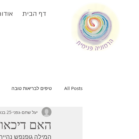
דף הבית
אודות
All Posts
טיפים לבריאות טובה
יעל שחם-גפני
25 בנוב׳ 2021
בריאות האישה
בית בריא
האם דיכאון
המילה גופנפש נהיית