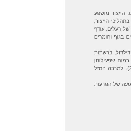
האיזון בין החומרים השונים מושפע מתהליך הייצור שלהם ותהליך הפירוק שלהם. הייצור מושפע 
מהימצאות של חומרי גלם, מהימצאות של קופקטורים (חומרים שעוזרים לייצור) בתהליכי הייצור, 
ומהמצאות של חומרים שמפריעים לייצור. ומה משפיע על כל זה: התזונה, הימצאות של רעלים, עודף 
וחוסר בנוטריינטים, חיידקי המעיים, איזון הורמונלי והתגובה לסטרס, זיהומים כרוניים בגוף וחומרים 
כאשר יש מחסור בנוירוטרנסמיטורים לאורך זמן, מופיעים שינויים מבניים, בעיקר דילדול, ברשתות 
העצביות באזורים מסוימים במוח. מחקרים מצאו קורלציה בין תבניות הקשרים במוח שפעילותן 
השתנתה לבין התסמינים השונים אותם חווים אנשים הסובלים מדיכאון וחרדה (‎2). למרבה המזל 
האיור הבא מדגים אוסף של גורמים שמשפיעים על מצב המוח ועלולים לתרום להופעה של הפרעות 