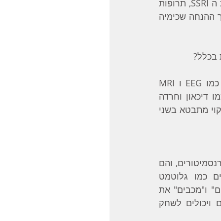
היום הטיפול הסטנדרטי לאנשים שסובלים מדיכאון או חרדה הם תרופות ממשפחת ה SSRI, תרופות 
שמשפיעות על הסרוטונין במוח, כלומר גם הרפואה הקונבנציונאלית פועלת על סמך ההנחה שכימיה 
חקר המוח הוא תחום שהתפתח מאוד בעשור האחרון בזכות טכנולוגיות הדמיה כמו EEG ו MRI 
פונקציונאלי. בעקבות המחקרים הללו התפתחה גישה חדשנית הרואה במצבים כמו דיכאון וחרדה 
סינדרום של ויסות לקוי של המוח (brain dysregulation syndrome). הוויסות הלקוי מתבטא בשני 
הביוכימיה של המוח הם החומרים שמייצרים תאי העצב, חומרים שנקראים נוירו-טרנסמיטורים, והם 
אלו שמאפשרים את מעבר האותות החשמליים במוח. ישנם חומרים מעוררים כמו גלוטמט 
(glutamate), וחומרים מרסנים כמו גאבא (GABA). שני אלה ביחד כאילו "מדליקים" ו"מכבים" את 
המוח. חומרים נוספים כמו סרוטונין, דופמין ונוראפינפרין שהם חומרים מווסתים ויכולים לשחק 