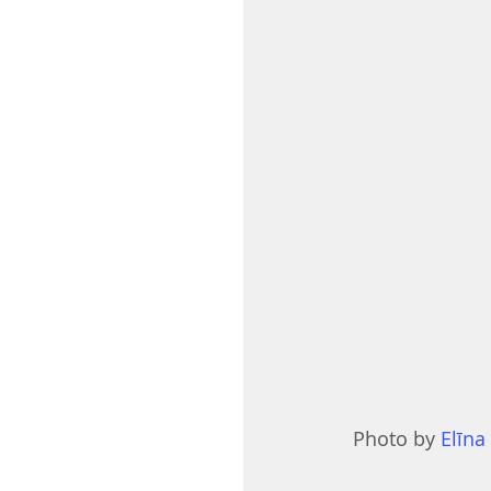
Photo by 
Elīna