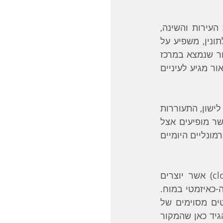
המחזור הצירקדי הוא מחזור ביולוגי יומי שהגוף שלנו פועל לפיו. הוא מווסת את העירות והשינה, 
משפיע על רעב ושובע, משפיע על המחזוריות היומית של הורמוני הקורטיזול והמלתונין, משפיע על 
חום הגוף, לחץ הדם, ועוד. המחזור הצירקדי נקבע על ידי השעון הביולוגי שהוא אזור שנמצא במרכז 
 והוא צמוד לעצב הראייה. לכן כשאור מגיע לעיניים 
פעמים רבות שיבוש של השעון הביולוגי מופיע יחד עם דיכאון (‎3). קושי להרדם, קושי לישון, התעוררות 
מוקדמת וקיצור של שנת החלום הם חלק מהתסמינים שקשורים לשעון הביולוגי אשר מופיעים אצל 
אנשים שסובלים מדיכאון. כמו כן מופיעות הפרעות בוויסות חום הגוף, המקצבים ההורמונליים היומיים 
ברמה המולקולרית השעון הביולוגי הוא תוצאה של אוסף של גנים (clock genes) אשר יוצרים 
שרשרת מחזורית של חומרים. המחזוריות הזו מושפעת מאור שמגיע לגרעין הסופרה-כאיזמטי במוח. 
חוקרים אשר בחנו את ההקשר הגנטי של הגנים הללו ומחלות נפש גילו שוריאנטים מסוימים של 
הגנים הללו יותר שכיחים אצל אנשים הסובלים מחרדה ודיכאון (‎5). אני לא באה להגיד כאן שהמקור 