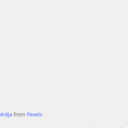
 Arāja
 from 
Pexels