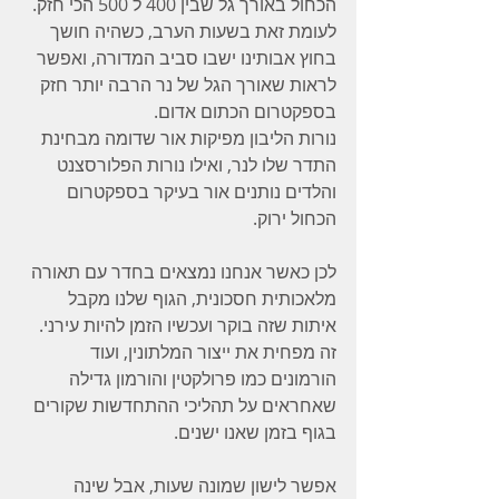
הכחול באורך גל שבין 400 ל 500 הכי חזק. 
לעומת זאת בשעות הערב, כשהיה חושך 
בחוץ אבותינו ישבו סביב המדורה, ואפשר 
לראות שאורך הגל של נר הרבה יותר חזק 
בספקטרום הכתום אדום.
נורות הליבון מפיקות אור שדומה מבחינת 
התדר שלו לנר, ואילו נורות הפלורסצנט 
והלדים נותנים אור בעיקר בספקטרום 
הכחול ירוק.
לכן כאשר אנחנו נמצאים בחדר עם תאורה 
מלאכותית חסכונית, הגוף שלנו מקבל 
איתות שזה בוקר ועכשיו הזמן להיות עירני. 
זה מפחית את ייצור המלתונין, ועוד 
הורמונים כמו פרולקטין והורמון גדילה 
שאחראים על תהליכי ההתחדשות שקורים 
בגוף בזמן שאנו ישנים.
אפשר לישון שמונה שעות, אבל שינה 