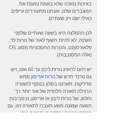
באיכות נמוכה שלא באמת טוענת את 
המצברים שלנו, ואנחנו מתעוררים עייפים 
כאילו ישנו רק שעתיים.
לכן ההמלצה היא בשעה שעתיים שלפני 
השינה, לא להיות חשוף לאור של נורות לד, 
פלאורסצנט, והנורות החסכוניות מסוג CFL 
(אלה המסובבות).
יש היום להשיג נורות ליבון עד 60 ואט, ויש 
גם טרנד חדש של 
נורות אדיסון
 ממש 
מדליקות. תארגנו בסלון בנוסף לתאורה 
הרגילה תאורה חלופית של אור יותר רך 
וחלש, של נורות ליבון או אדיסון, ובסביבות 
השעה שמונה-תשע תעברו לתאורה הזו. גם 
בחדרי השינה ובחדר האמבטיה שבו 
מתרחצים לפני השינה מומלץ לשים תאורה 
כזו, או אפילו תאורה אדומה.
בסרטון הבא ארבעה טיפים איך להחזיר את 