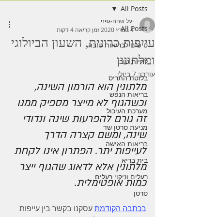
All Posts
יעל שחם-גפני
All Posts
4 במרץ 2020
זמן קריאה 4 דקות
עייפות כרונית, השעון הביולוגי
טיפים לבריאות טובה
ומלתונין
לחיות טוב
עודכן:
7 ביולי
בלוטת התריס
מלתונין הוא הורמון השינה, 
בריאות הנפש
וכשהגוף לא מייצר מספיק ממנו 
מערכת העיכול
זה גורם להפרעות שינה ונדודי 
מניעת סרטן שד
שינה, ומשם קצרה הדרך 
בריאות האישה
לעייפות יתר. הפתרון אינו לקחת 
בית בריא
מלתונין אלא לדאוג שהגוף ייצר 
רעלים וניקוי רעלים
כמות אופטימלית. 
סרטן
בכתבה הקודמת
 עסקנו בקשר בין עייפות 