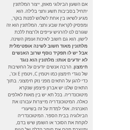
אם השעון הביולוגי מאוזן, ייצור המלתונין 
יתחיל בסביבות תשע וחצי בלילה. הוא 
מגיע לשיאו בין אחת לשלוש לפנות בוקר, 
ומפסיק לקראת שבע וחצי. המלתונין הוא זה 
שגורם לנו להרגיש עייפים ולרצות ללכת 
לישון. הוא גם חשוב לאיכות ועומק השינה. 
מלתונין מאוד חשוב לשינה אופטימלית 
אבל יש לו תפקיד נוסף שרוב האנשים 
לא יודעים אותו: מלתונין הוא נוגד 
חימצון
. הרבה אנשים יודעים על החשיבות 
של נוגדי חימצון כמו ויטמין C, ויטמין E וכו', 
כדי להגן על התאים מפני נזק חימצוני. בתוך 
התאים שלנו יש אברון פיצפון שנקרא 
מיטוכונדריה. בכל תא יש בין מאות לאלפים 
כאלה. המיטוכונדריה מייצרות עבורנו את 
האנרגיה. אולי למדת על זה בשיעורי 
הביולוגיה בבית הספר. המיטוכונדריה 
לוקחת את הסוכר או השומן שיש בדם, 
ומייצרת מהם את חומר הדלק של הגוף 