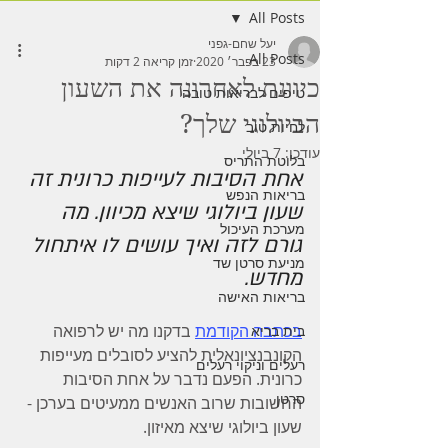
All Posts
יעל שחם-גפני
All Posts
23 בפבר׳ 2020
זמן קריאה 2 דקות
כיוונת לאחרונה את השעון
טיפים לבריאות טובה
הביולוגי שלך?
לחיות טוב
עודכן:
7 ביולי
בלוטת התריס
אחת הסיבות לעייפות כרונית זה 
בריאות הנפש
שעון ביולוגי שיצא מכיוון. מה 
מערכת העיכול
גורם לזה ואיך עושים לו איתחול 
מניעת סרטן שד
מחדש. 
בריאות האישה
בכתבה הקודמת
 בדקנו מה יש לרפואה 
בית בריא
הקונבנציונאלית להציע לסובלים מעייפות 
רעלים וניקוי רעלים
כרונית. הפעם נדבר על אחת הסיבות 
סרטן
החשובות שרוב האנשים ממעיטים בערכן - 
שעון ביולוגי שיצא מאיזון.