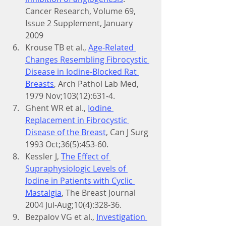
Cancer Research, Volume 69, 
Issue 2 Supplement, January 
2009
Krouse TB et al., 
Age-Related 
Changes Resembling Fibrocystic 
Disease in Iodine-Blocked Rat 
Breasts
, Arch Pathol Lab Med, 
1979 Nov;103(12):631-4.
Ghent WR et al., 
Iodine 
Replacement in Fibrocystic 
Disease of the Breast
, Can J Surg 
1993 Oct;36(5):453-60.
Kessler J, 
The Effect of 
Supraphysiologic Levels of 
Iodine in Patients with Cyclic 
Mastalgia
, The Breast Journal 
2004 Jul-Aug;10(4):328-36.
Bezpalov VG et al., 
Investigation 