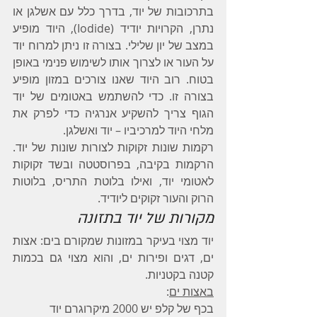
בתרכובות של יוד, בדרך כלל עם אשלגן או 
נתרן, הקרויות יודיד (Iodide), היוד מופיע 
במצב של יון שלילי. בצורה זו ניתן למרוח יוד 
על העור או לצרוך אותו לשימוש פנימי באופן 
בטוח. רוב היוד שאנו צורכים במזון מופיע 
בצורה זו. כדי להשתמש באטומים של יוד 
הגוף צריך להשקיע אנרגיה כדי לפרק את 
מלחי היוד למרכיביו – יוד ואשלגן.
רקמות שונות זקוקות לצורות שונות של יוד. 
הרקמות בקיבה, בפרוסטטה ובשד זקוקות 
לאטומי יוד, ואילו בלוטת התריס, בלוטות 
הרוק והעור זקוקים ליודיד.
מקורות של יוד בתזונה
יוד מצוי בעיקר במזונות שמקורם בים: אצות 
ים, דגים ופירות ים, והוא מצוי גם בכמות 
קטנה בקטניות.
באצות ים
:
בכף של קלפ יש 2000 מיקרוגרם יוד