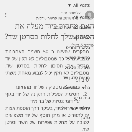
All Posts
יעל שחם-גפני
All Posts
1 ביוני 2018
זמן קריאה 8 דקות
האם מחסור ביוד מעלה את
טיפים לבריאות טובה
הסיכון שלך לחלות בסרטן שד?
לחיות טוב
עודכן:
6 ביולי
בלוטת התריס
מחקרים שנעשו ב 50 השנים האחרונות 
בריאות הנפש
מצביעים על כך שמטבוליזם לא תקין של יוד 
מגדיל את הסיכון לחלות בסרטן שד. 
מערכת העיכול
מטבוליזם לא תקין יכול לנבוע מאחת משתי 
מניעת סרטן שד
סיבות:
כמות לא מספיקה של יוד מהתזונה
בריאות האישה
חסימת הפעילות התקינה של יוד בגוף 
בית בריא
ע"י דומיננטיות של ברומיד
רעלים וניקוי רעלים
תזונה עשירה ביוד, בעיקר דרך הוספת אצות 
ים לתפריט או מתן תוסף של יוד משפיעים 
סרטן
לטובה על מחלות שפירות של השד וסרטן 
שד.