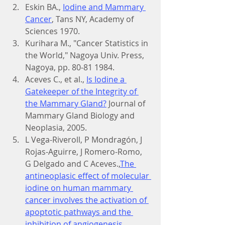
Eskin BA., 
Iodine and Mammary 
Cancer
, Tans NY, Academy of 
Sciences 1970.
Kurihara M., "Cancer Statistics in 
the World," Nagoya Univ. Press, 
Nagoya, pp. 80-81 1984.
Aceves C., et al., 
Is Iodine a 
Gatekeeper of the Integrity of 
the Mammary Gland?
 Journal of 
Mammary Gland Biology and 
Neoplasia, 2005.
L Vega-Riveroll, P Mondragón, J 
Rojas-Aguirre, J Romero-Romo, 
G Delgado and C Aceves.,
The 
antineoplasic effect of molecular 
iodine on human mammary 
cancer involves the activation of 
apoptotic pathways and the 
inhibition of angiogenesis
. 