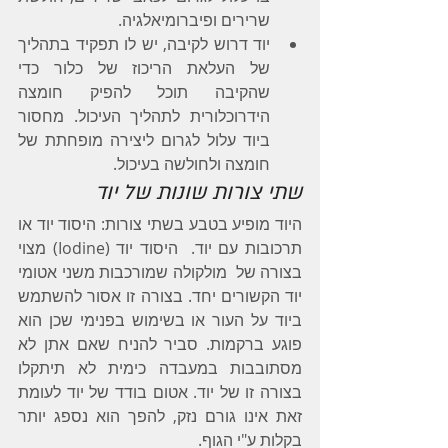
שרירים ופיברומיאלגיה.
יוד דרוש לקיבה, יש לו תפקיד בתהליך 
של העלאת הריכוז של כלור כדי 
שהקיבה תוכל להפיק חומצה 
הידרוכלורית לתהליך העיכול. מחסור 
ביוד עלול לגרום ליצירה מופחתת של 
חומצה ולחולשה בעיכול.
שתי צורות שונות של יוד
היוד מופיע בטבע בשתי צורות: היסוד יוד או 
תרכובות עם יוד.  היסוד יוד (Iodine) מצוי 
בצורה של  מולקולה שמורכבות משני אטומי 
יוד הקשורים יחד. בצורה זו אסור להשתמש 
ביוד על העור או בשימוש בפנימי שכן הוא 
פוגע ברקמות. סביר להניח שאם אתן לא 
מסתובבות במעבדה כימית לא תיתקלו 
בצורה זו של יוד. אטום בודד של יוד לעומת 
זאת אינו גורם נזק, להפך הוא נספג יותר 
בקלות ע"י הגוף. 