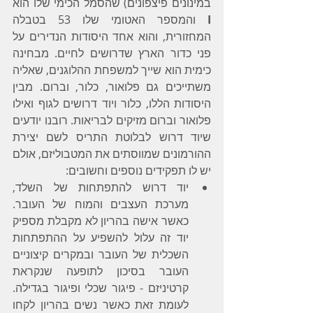
במינונים פיצפונים) שהסמל הכימי שלו הוא 
I
 והמספר האטומי שלו 53 בטבלה 
המחזורית, והוא אחד היסודות הנדירים על 
פני כדור הארץ שדרושים לחיים. מבחינה 
כימית הוא שייך למשפחת ההלוגנים, שאליה 
משתייכים גם פלואור, כלור, וברום. מבין 
היסודות הללו, כלור ויוד דרושים לגוף ואילו 
פלואור וברום מזיקים לבריאות. רובנו יודעים 
שיוד דרוש לבלוטת התריס לשם יצירת 
ההורמונים שמווסתים את המטבוליזם, אולם 
יש לו תפקידים נוספים וחשובים:
יוד דרוש להתפתחות של השלד, 
מערכת העצבים והמוח של העובר. 
כאשר אישה בהריון לא מקבלת מספיק 
יוד זה עלול להשפיע על ההתפתחות 
השכלית של העובר ובמקרים קיצוניים 
העובר בסיכון לתופעה שנקראת 
קרטיניזם - פיגור שכלי ופיגור בגדילה. 
לעומת זאת כאשר נשים בהריון לקחו 