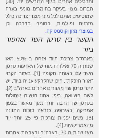
ותהליכים אחרים בגוף הדורשים יוד. [30] 
הברום מצוי בעיקר בחומרים מונעי בערה 
שמוסיפים אותם לכל מיני מוצרי צריכה כולל 
מזרנים ופיג'מות, בחומרי הדברה וכן 
במוצרי מזון וקוסמטיקה
.
הקשר בין סרטן השד ומחסור 
ביוד
בארה"ב צריכת היוד צנחה ב 50% מאז 
שנות ה 70 ואילו הרמות של היארעות סרטן 
השד עלו באותה תקופה [1]. באזור הקרוי 
"אזור הזפקת", היכן שהקרקע ענייה ביוד, יש 
יותר סרטן שד מאזורים אחרים בארה"ב [2].
לשם השוואה, ביפן אחוז הנשים שחולות 
בסרטן שד הרבה יותר נמוך מאשר בצפון 
אמריקה ובאירופה, כנראה בזכות התזונה 
[3]. נשים יפניות צורכות פי 25 יותר יוד 
מהאמריקאיות [4].
מאז שנות ה 70, בארה"ב ובארצות אחרות 