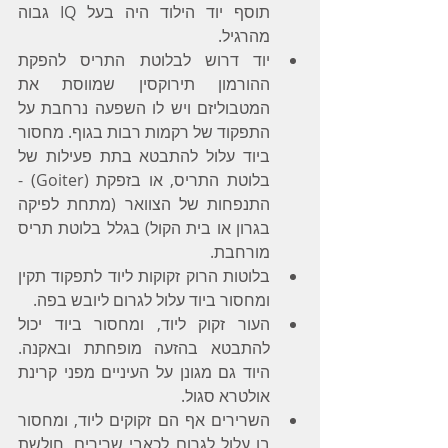
תוסף יוד הילוד היה בעל IQ גבוה 
מהרגיל.
יוד דרוש לבלוטת התריס להפקת 
ההורמון תירוקסין שמווסת את 
המטבוליזם ויש לו השפעה נרחבת על 
התפקוד של רקמות רבות בגוף. מחסור 
ביוד עלול להתבטא בתת פעילות של 
בלוטת התריס, או בזפקת (Goiter) - 
התנפחות של הצוואר (מתחת לפיקה 
בגרון או בית הקול) בגלל בלוטת תריס 
מורחבת.
בלוטות הרוק זקוקות ליוד לתפקוד תקין 
ומחסור ביוד עלול לגרום ליובש בפה.
העור זקוק ליוד, ומחסור ביוד יכול 
להתבטא בהזעה מופחתת ובאקנה. 
היוד גם מגונן על העיניים מפני קרינת 
אולטרא סגול.
השרירים אף הם זקוקים ליוד, ומחסור 
בו עלול לגרום לכאבי שרירים, חולשת 