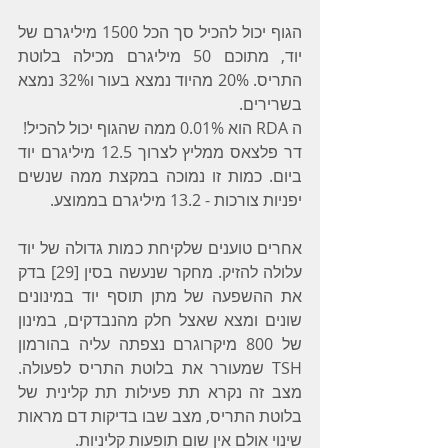
הגוף יכול להכיל סך הכל 1500 מיליגרם של 
יוד, מתוכם 50 מיליגרם מכילה בלוטת 
התריס. 20% מהיוד נמצא בעור ו32% נמצא 
בשרירים.
ה RDA הוא 0.01% ממה שהגוף יכול להכיל!
דר פלצאס ממליץ לצרוך 12.5 מיליגרם יוד 
ביום. כמות זו נמוכה במקצת ממה שנשים 
יפניות צורכות - 13.2 מיליגרם בממוצע.
אחרים טוענים שלקיחת כמות גדולה של יוד 
עלולה להזיק. מחקר שנעשה בסין [29] בדק 
את ההשפעה של מתן תוסף יוד במינונים 
שונים ומצא שאצל חלק מהנבדקים, במינון 
של 800 מיקרוגרם נצפתה עליה בהורמון 
TSH שמעורר את בלוטת התריס לפעולה. 
מצב זה נקרא תת פעילות תת קלינית של 
בלוטת התריס, מצב שבו בדיקות דם מראות 
שינוי אולם אין שום תופעות קליניות.