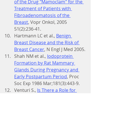
of the Drug "Mamoclam" for the 
Treatment of Patients with 
Fibroadenomatosis of the 
Breast
, Vopr Onkol, 2005 
51(2):236-41.
Hartmann LC et al., 
Benign 
Breast Disease and the Risk of 
Breast Cancer
, N Engl J Med 2005.
Shah NM et al., 
Iodoprotein 
Formation by Rat Mammary 
Glands During Pregnancy and 
Early Postpartum Period
, Proc 
Soc Exp 1986 Mar;181(3):443-9.
Venturi S., 
Is There a Role for 
Iodine in Breast Disease
?, The 
Breast  2001 Oct;10(5):379-82.
Cann SA., et al., 
Hypothesis:  
Iodine, Selenium, and the 
Development of Breast Cancer
, 