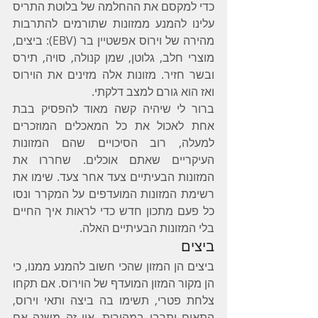
כדי למקסם את ההחלמה של בלוטת התריס 
עלינו להמנע ממזונות שתורמים להתרבות 
מהירה של וירוס אפשטיין בר (EBV): ביצים, 
מוצרי חלב, גלוטן, שמן קנולה, סויה, תירס 
ובשר חזיר. מזונות אלה מזינים את הוירוס 
ואז הוא גורם למצב דלקתי. 
ברור לי שיהיה קשה מאוד להפסיק בבת 
אחת לאכול את כל המאכלים המוזכרים 
למעלה, רוב הסיכויים שהם המזונות 
העיקריים שאתם אוכלים. שחררו את 
המזונות הבעיתיים צעד אחר צעד. שימו את 
רשימת המזונות המועדפים על המקרר ונסו 
כל פעם מתכון חדש כדי לראות איך החיים 
בלי המזונות הבעיתיים האלה.
ביצים
ביצים הן המזון שהכי חשוב להמנע ממנו, כי 
הן מקור המזון המועדף של הוירוס. אם תקחו 
צלחת פטרי, תשימו בה ביצה ותאי וירוס, 
התאים יתרבו במהירות. אין זה משנה אם 