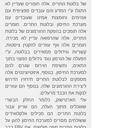
של בלוטת התריס. אלה חומרים שעדיין לא 
התגלו ע"י המדע והם עובדים ספציפית עם 
אנזימים וחומצות אמינו שעובדים עם 
מערכת החיסון ובלוטת התריס. חומרים 
אלה תומכים בהפקת ההורמונים של בלוטת 
התריס, אלה שהרפואה עדיין לא מכירה. 
חומרים אלה אף עוזרים להקטין ציסטות, 
קִשְׁרִיות וגידולים ממאירים בבלוטה, ע"י 
הפעלה של הורמון נוגד גידולים המצוי בתוך 
התאים, וחשיפת הוירוס שגרם להם 
למערכת החיסון. בנוסף, איזוטיוצינטים אלה 
מספקים לבלוטת התריס תירוזין הדרוש 
ליצירת ההורמונים שלה. בנוסף הם עוזרים 
לנקות את הכבד מרעלים.
עלי הארטישוק, כלומר החלק הבשרי 
שאוכלים מתוך העלה, הם שריון עבור 
בלוטת התריס. הם מכילים אלקלואידים 
ששולחים מסרים למערכת החיסון להגן על 
בלוטת התריס מפני פולשים. אם EBV כבר 