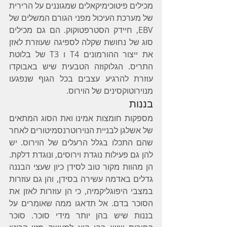
מכילים פיטוכימיקאלים שמגוננים על הרירית 
של מערכת העיכול מפני הגורם המשלים של 
EBV, חיידק הסטרפטוקוק. הם גם מכילים 
סוג של נחושת שקלה לספיגה שעוזרת לאזן 
את ייצור ההורמונים T4 ו T3 של בלוטת 
התריס. הגלוקוזה הטבעית שיש באבוקדו 
עוזרת להרגיע עצבים בכל הגוף שנפגעו 
מנוירוטוקסינים של הוירוס.
בננות 
מספקות חומצות אמינו ואת הסוג המתאים 
של אשלגן לבניית הנוירוטרנסמיטורים לאחר 
שהם התכלו בגלל הרעלים של הוירוס. יש 
להן גם פעילות נוגדת וירוסים, ונוגדת דלקת. 
הן מהוות מקור טוב לסידן כיון שעצי הבננה 
גדלים באדמה עשירה בסידן, והן גם עוזרות 
במצבי היפוגליקמיה, כי הן עוזרות לאזן את 
הסוכר בדם. אל תדאגו ממה שאומרים על 
בננות שיש בהן יותר מידי סוכר. סוכר 