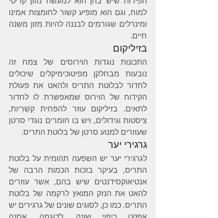
הפירות שיש בהן הוא למעשה מזון קריטי 
למוח, וגם הוא מופיע קשור לחומצות אמינו 
ומינרלים שגורמים לבננה להיות מזון משנה 
חיים.
בזיליקום
התכונות נוגדות הוירוסים של צמח זה 
נובעות מבחלקן מפיטוכימיקלים שיכולים 
לחדור לבלוטת התריס ולהאט את פעולת 
הקידוח של הוירוס שמאפשרת לו לחדור 
לתאים. בזיליקום עוזר להפחית קִשְׁרִיות, 
ציסטות וגידולים, ויש בו חומרים נוגדי סרטן 
שעוזרים למנוע סרטן של בלוטת התריס.
גרגירי יער
לגרגירי יער יש השפעה תהומית על בלוטת 
התריס, בעיקר בזכות הכמות הרבה של 
אנטיאוקסידנטים שיש בהם, אשר עוזרים 
להאט את הנזק המואץ לרקמה של בלוטת 
התריס. כמו כן, לסוגים שונים של גרגירים יש 
אפקט ריפוי שונה. לדוגמה, אָסְנָה 