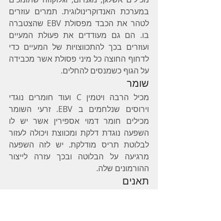
במערכת האנדוקרינולוגית. תמרים עוזרים 
לטהר את הכבד מפסולת EBV שהצטברה 
בו. הם גם מעודדים את פעולת המעיים 
ועוזרים בכך להתכווצויות של המעיים כדי 
לדחוף החוצה כל מיני פסולת אשר מכבידה 
על הגוף כשמנסים להחלים.
שומר
מכיל הרבה ויטמין C ועוד חומרים נוגדי 
וירוסים שנלחמים ב EBV. זרעי השומר 
מכילים חומר דמוי אספירין אשר יש לו 
השפעה נוגדת דלקת ומכווצת ויכולה לעזור 
לבלוטת תריס מודלקת. יש לזה השפעה 
מרגיעה על הבלוטה ובכך עזרה לייצור 
ההורמונים שלה.
תאנים
קושרות רעלים במעיים ודוחפות אותם 
החוצה מהגוף כך שתוכלו להחלים. הן גם 
מטהרות את הכבד מחומרי הדברה, 