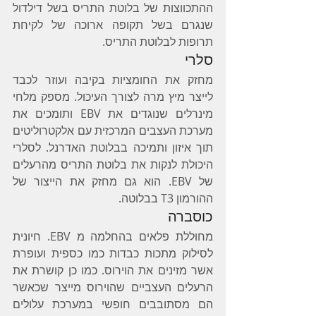
ההתכווצות של בלוטת התריס בשל דילדול 
שנגרם בשל תקופה ארוכה של לקיחת 
תרופות לבלוטת התריס.
סלרי
מחזק את החומציות בקיבה ועוזר לכבד 
לייצר מיץ מרה לצורך העיכול. מספק מלחי 
מינרלים שנוגדים את EBV ותומכים את 
מערכת העצבים המרכזית עם אלקטרוליטים 
תוך איזון ותמיכה בבלוטת האדרנל. לסלרי 
היכולת לנקות את בלוטת התריס מהרעלים 
של EBV. הוא גם מחזק את הייצור של 
ההורמון T3 בבלוטה.
כוסברה
מחוללת פלאים בהחלמה מ EBV. חיונית 
לסילוק מתכות כבדות כמו כספית ועופרת 
אשר מזינים את הוירוס. כמו כן קושרת את 
הרעלים העצביים שהוירוס מייצר שכאשר 
הם מסתובבים חופשי במערכת עלולים 