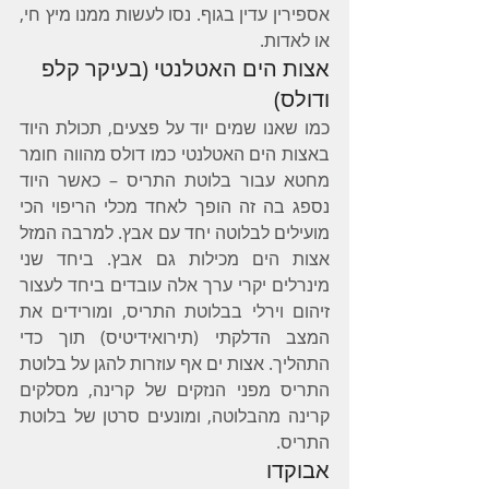
אספירין עדין בגוף. נסו לעשות ממנו מיץ חי, 
או לאדות.
אצות הים האטלנטי (בעיקר קלפ 
ודולס)
כמו שאנו שמים יוד על פצעים, תכולת היוד 
באצות הים האטלנטי כמו דולס מהווה חומר 
מחטא עבור בלוטת התריס – כאשר היוד 
נספג בה זה הופך לאחד מכלי הריפוי הכי 
מועילים לבלוטה יחד עם אבץ. למרבה המזל 
אצות הים מכילות גם אבץ. ביחד שני 
מינרלים יקרי ערך אלה עובדים ביחד לעצור 
זיהום וירלי בבלוטת התריס, ומורידים את 
המצב הדלקתי (תירואידיטיס) תוך כדי 
התהליך. אצות ים אף עוזרות להגן על בלוטת 
התריס מפני הנזקים של קרינה, מסלקים 
קרינה מהבלוטה, ומונעים סרטן של בלוטת 
התריס.
אבוקדו