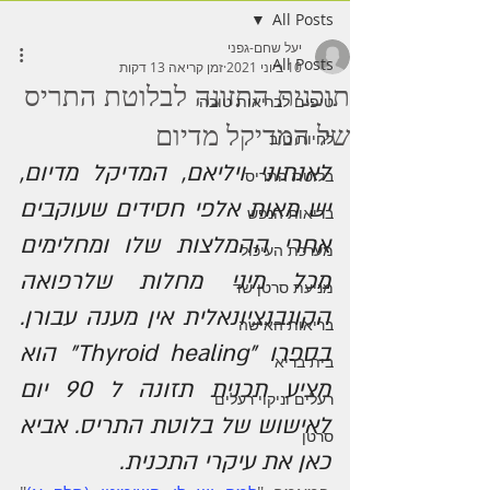
All Posts
יעל שחם-גפני
All Posts
10 ביוני 2021
זמן קריאה 13 דקות
תוכנית התזונה לבלוטת התריס
טיפים לבריאות טובה
של המדיקל מדיום
לחיות טוב
לאנתוני ויליאם, המדיקל מדיום, 
בלוטת התריס
יש מאות אלפי חסידים שעוקבים 
בריאות הנפש
אחרי ההמלצות שלו ומחלימים 
מערכת העיכול
מכל מיני מחלות שלרפואה 
מניעת סרטן שד
הקונבנציונאלית אין מענה עבורן. 
בריאות האישה
בספרו "Thyroid healing" הוא 
בית בריא
מציע תכנית תזונה ל 90 יום 
רעלים וניקוי רעלים
לאישוש של בלוטת התריס. אביא 
סרטן
כאן את עיקרי התכנית.