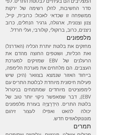
המצליבים הם בעיתיים לבלוטת התריס. לפי 
סדר החשיבות, להלן רשימה של ירקות 
ממשפחה זו שכדאי לאכול: כרובית, קייל, 
צנון וצנונית, ארגולה, גרגיר הנחלים, כרוב 
ניצנים, כרוב, ברוקולי, קולורבי, ועלי חרדל.
מלפפונים
מחזקים את בלוטת יותרת הכליה (האדרנל) 
ואת הכליות, ושוטפים החוצה מהדם את 
הרעלנים של EBV שמזיקים למערכת 
העצבים. הם מלחחים את מערכת הלימפה, 
בייחוד האזור שנמצא בצוואר (היכן שיש 
פעילות חיסונית מיוחדת לבלוטת התריס עם 
לימפוציטים מיוחדים שמתמחים בניטרול 
EBV), דבר שמאפשר ניקוי יותר טוב של 
בלוטת התריס. הִידְרָצְיָה בעזרת מלפפונים 
יכולה להאט ואפילו לעצור זיהום 
מונונוקלאוזיס חדש.
תמרים
מכילים אשלגן, מגנזיום, וגלוקוזה שתומכים 