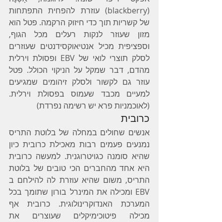
(blackberry) עוזרת להפחית התפתחות 
של קשריות תוך כדי חיזוק הרקמה. פטל הוא 
מזון שעוזר לנקות רעלים מכל הגוף, 
וספציפית מכיל אנטיאוקסידנטים שעוזרים 
לסלק תוצרי לואי של EBV ופסולת וירלית 
מהדם, דבר שמקל על הניקוי הכולל. פטל 
עוזר גם לקשור ולסלק זיהומים שמגיעים 
למעיים מכבד שעמוס בפסולת וירלית. 
(לאוכמניות פרא יש רשימה נפרדת)
כרובית
אנשים שחולים במחלה של בלוטת התריס 
נמנעים פעמים רבות מאכילת כרובית כיון 
שהיא סומנה כגויטרוגנית. למעשה כרובית 
היא אחד מהחברים הכי טובים של בלוטת 
התריס, משום שהיא עוזרת לה להילחם ב 
EBV ומכילה את המינרל בורון שתומך בכל 
המערכת האנדוקרינולוגית. כרובית אף 
מכילה פיטוכימיקלים שעוצרים את 