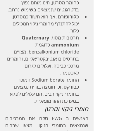
כחומר מסרטן, הינו מזהם נפוץ 
בדטרגנטים שנמצאים בשימוש נרחב.
כלורופורם
, אף הוא חשוד כמסרטן, 
יכול להתנדף מחומרי ניקוי המכילים 
כלור.
תרכובות מסוג 
Quaternary 
ammonium
 כדוגמת 
benzalkonium chloride, מצויים 
בתרסיסים אנטיבקטריאליים, וחומרים 
מרככי כביסה, ועלולים לגרום 
לאסטמה.
החומר Sodium borate המוכר 
כ
בורקס
, וכן חומצה בורית נמצאים 
בחומרי ניקוי רבים. הם עלולים לפגוע 
במערכת ההורמונאלית.
חומרי ניקוי וסרטן
האנשים ב EWG סקרו את המרכיבים 
שנמצאים בחומרי הניקוי ומצאו שרבים 