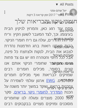
All Posts
יעל שחם-גפני
All Posts
1 באפר׳ 2017
זמן קריאה 3 דקות
חומרי ניקוי והבריאות שלך
טיפים לבריאות טובה
פסח עוד רגע כאן, והמרוץ לניקיון הבית 
לחיות טוב
בעיצומו. וכך, לצד המעבר לשעון הקיץ  וריח 
בלוטת התריס
פריחת ההדרים, עולה גם ריח חומרי הניקוי. 
רבות מאתנו רואות בחג הזדמנות נהדרת 
בריאות הנפש
לצבוע את הבית, לנקות ולצחצח כל פינה, 
מערכת העיכול
אבל לכל היופי והטהרה הזו יש גם צד פחות 
נעים. מסתבר שחומרי הניקוי אותם אנו 
מניעת סרטן שד
קונים בסופר, מכילים חומרים רבים 
בריאות האישה
שמזיקים לבריאות ואף מכילים חומרים 
בית בריא
מסרטנים. 
EWG
 ארגון עולמי לשמירה על 
צרכנות בריאה, שוקד במשך יותר משנה על 
רעלים וניקוי רעלים
הכנת 
המדריך לחומרי ניקוי בריאים
, סקר 
סרטן
מעל 2000 מוצרים ומגלה לנו שחומרים 
מסוכנים ומזיקים מצויים בבקבוקים רבים 