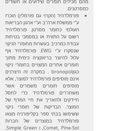
מהם מכילים חומרים שידועים או חשודים 
כמסרטנים.
פורמלדהיד (הקרוי גם פורמלין) הוכרז 
ע"י ממשלת ארה"ב וע"י ארגון הבריאות 
העולמי כחומר מסרטן. פורמלדהיד 
רשום על התווית או במסמכי בטיחות 
עבודה כמרכיב בעשרות מחומרי הניקוי 
שנסקרו ע"י EWG. פורמלדהיד אף 
עלול להיוצר בריאקציה כימית מתוך 
חומרים אחרים המצויים בחומרי ניקוי 
כגוןbronopol . במקרה זה היצרנים 
אינם מוסיפים פורמלדהיד למוצר, אלא 
מוסיפים חומרים משמרים אשר 
משחררים פורמלדהיד כדי לחסל 
חיידקים ולהאריך את חיי המדף של 
המוצר. הבדיקות של חומרי ניקוי 
ששימשו בבתי ספר בקליפורניה מצאו 
פורמלדהיד במוצרים של חברות 
Comet, Pine-Sol, ו Simple Green. 