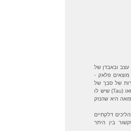
מחלת אלצהיימר מתאפיינת בהתנוונות של המוח. זה בא לידי ביטוי באבדן של תאי עצב ובאבדן של 
סינאפסות – החיבורים בין תאי עצב. בנתיחה שלאחר המוות במוחות של חולים מוצאים פלאק - 
הצטברות של חומר חלבוני בין התאים בשם ביטא-עמילואיד (β-amyloid), והיווצרות של סבך של 
סיבים חלבוניים בתוך תאי העצב. סיבים אלה הם תוצרי הפירוק של חלבון בשם טאו (Tau) שיש לו 
תפקיד במבנה הפנימי של תאי עצב [‎1]. התיאוריה הנוכחית שמקובלת בעולם הרפואה היא שהנזק 
בנוסף לשתי התופעות הללו מחקרים מצאו שמחלת האלצהיימר מאופיינת גם בתהליכים דלקתיים 
במוח הקשורים לתנגודת אינסולין ולעומס חימצוני של רדיקלים חופשיים שקשור בין היתר 