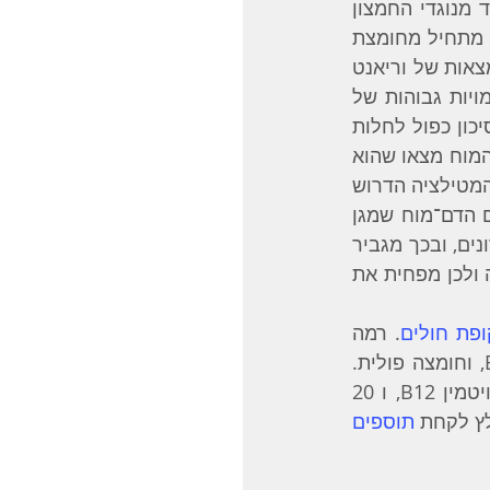
הומוציסטאין הוא תוצר ביניים בתהליך של יצירת גלותתיון בגוף. גלותתיון הוא אחד מנוגדי החמצון 
שהגוף מייצר כדי למנוע נזק חמצוני של רדיקלים חופשיים. תהליך ייצור הגלותתיון מתחיל מחומצת 
האמינו מתיונין וצורך ויטמין B6, B12, וחומצה פולית. מחסור בויטמינים אלה או הימצאות של וריאנט 
בעייתי של הגן MTHFR עלולים לגרום לחוסר יעילות בתהליך זה והצטברות של כמויות גבוהות של 
הומוציסטאין בגוף. מחקרים מצאו שרמה גבוהה של הומוציסטאין בדם קשורה עם סיכון כפול לחלות 
באלצהיימר [‎9]. מחקרים שבדקו את המכניזמים של ההשפעה של הומוציסטאין על המוח מצאו שהוא 
מעודד יצירה של פלאק ביטא עמילואיד; מגביר את העומס החימצוני; פוגע בתהליך המטילציה הדרוש 
ליצירת חלבונים, מיילין (הציפוי של חוטי העצב), ונוירוטרנסמיטורים; פוגע במחסום הדם־מוח שמגן 
על רקמות המוח מפני מזהמים או נוגדנים ושומר על הרכב הנוזל שבו נמצאים הנוירונים, ובכך מגביר 
את התהליך הדלקתי במוח; מגביר את הפירוק של חלבון Tau; מדכא את המטילציה ולכן מפחית את 
ופת חולים
. רמה 
מעל 11 מהווה גורם סיכון, וניתנת להורדה ע"י לקיחת תוספים של ויטמין B6, B12, וחומצה פולית. 
מחקר אחד [‎10] הראה שמינון של 800 מיקרוגרם חומצה פולית, 500 מיקרוגרם ויטמין B12, ו 20 
תוספים 