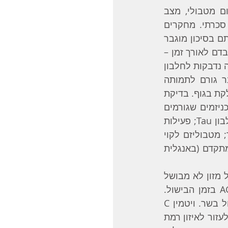
סכרת היא אחד מגורמי הסיכון הידועים להתפתחות של אלצהיימר [‎11]. סינדרום מטבולי, מצב 
שמתאפיין בהשמנת יתר בטנית, כולסטרול גבוה ולחץ דם גבוה הוא מצב טרום סכרתי. מחקרים 
מראים שזהו גורם המגביר ב 70% את הסיכון לחלות באלצהיימר. כדי לדעת אם אתם בסיכון מוגבר 
דם לאורך זמן –
. סיכרור או גליקציה הוא תהליך שבו מולקולות של גלוקוזה נדבקות לחלבון 
בתהליך בלתי הפיך. אם התהליך הזה קורה לתאי עצב במוח זה בסופו של דבר גורם לתמותה 
ת בגוף. בדיקת 
 נותנת אינדיקציה אם מתקיים בגוף מצב דלקתי סיסטמי. המכניזמים שגורמים 
לנזק לתאי המוח כאשר יש עודף סוכר ואינסולין גבוה בדם הם פירוק מוגבר של חלבון Tau; פעילות 
לקויה של אינסולין ברצפטור שכנראה משפיעה על היוצרות פלאק ביטא עמילואיד; מטבוליזם לקוי 
של שימוש בגלוקוזה במוח; הגברה של הימצאות של תוצרים סופיים של סכרור מתקדם (באנגלית   
תוצרים אלה מצויים בעשן סיגריות, מזון מעובד ומזון שחומם לחום גבוה. רצוי לאכול מזון לא מבושל 
עד כמה שאפשר או לבשל בחום נמוך ע"י אידוי וכד' כדי למנוע היוצרות של AGEs בזמן הבישול. 
מרינדה חומצית הכוללת לימון או חומץ עוזרת למנוע היוצרות של AGEs בעת בישול בשר. ויטמין C 
וויטמין E עוזרים להפחית AGEs בגוף ומורידים את הסיכון לחלות באלצהיימר. ניתן לעזור לאיזון רמת 