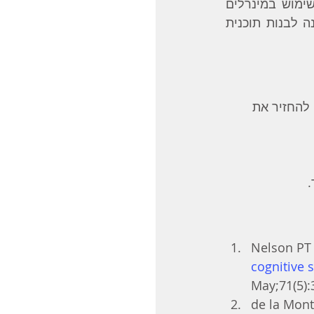
הסוכר בדם בעזרת תפריט של מזונות בעלי אינדקס גליקמי נמוך ונוגדי דלקת, שימוש במינרלים 
מגנזיום וכרומיום, וחומצה אלפא ליפואית. רצוי להתייעץ עם נטורופת או יועץ תזונה לבנות תוכנית 
צורך קחו תוספים להחזיר את 
 
Nelson PT e
cognitive s
May;71(5):
de la Mont