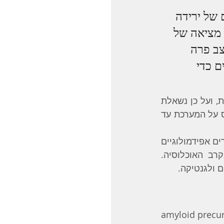
 של ירידה 
מציאה של 
צב פרה 
 כדי 
הרפואה הפונקצינאלית יוצאת מתוך הנחה שהגוף פועל כל הזמן לשמר איזון ובריאות, ועל כן נשאלת 
השאלה– מה גורם להיווצרות הפלאק והסיבים החלבוניים? אילו גורמים יוצרים עומס על המערכת עד 
כאשר אנו רוצים לבחון את הסיבות למחלה, אחת השיטות במדע היא להיעזר במחקרים אפידמולוגיים 
אשר בודקים את הקשר הסטטיסטי בין גורמים שונים ושכיחות של המחלה בקרב האוכלוסיה. 
 ולגנטיקה. 
amyloid precur