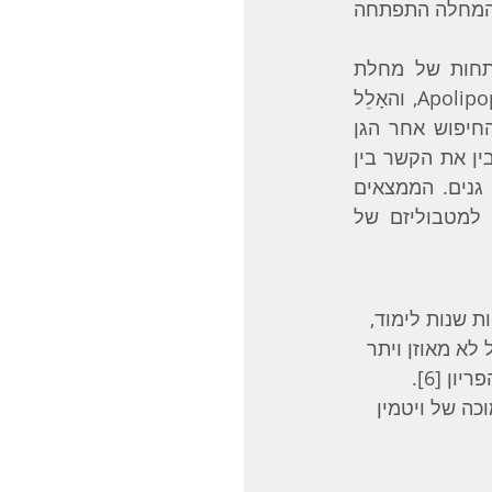
אולם וריאנטים בעיתיים של גנים אלה אינם מופיעים בהכרח אצל חולי אלצהיימר שהמחלה התפתחה 
המחקר של מיפוי הגנום האנושי אפשר לזהות 42 גנים שיש להם קשר להתפתחות של מחלת 
האלצהיימר בגיל הזקנה [‎3]. הגן המוכר ביותר בהקשר זה הוא (Apolipoprotein E (APOE, והאָלֵל 
הבעיתי הוא ε4. אולם בהקשר של גורמי סיכון גנטיים, החוקרים מבינים עתה שהחיפוש אחר הגן 
"האשם" במחלה אינו מועיל. הקשרים והאינטראקציות בין הגנים מורכבים וכדי להבין את הקשר בין 
הגנים והופעת המחלה צריך להבין את המסלולים המטבוליים שמושפעים מאותם גנים. הממצאים 
המחקריים עד עתה מצביעים על פגיעה במסלולים הקשורים למערכת החיסון, למטבוליזם של 
ת שנות לימוד, 
טרול לא מאוזן ויתר 
שומנים בדם, סכרת, השמנת יתר [‎5], ואצל נשים, ניתוח להסרת שתי השחלות בגיל הפריון [‎6]. 
 תת פעילות של בלוטת התריס [‎7], רמה נמוכה של ויטמין 