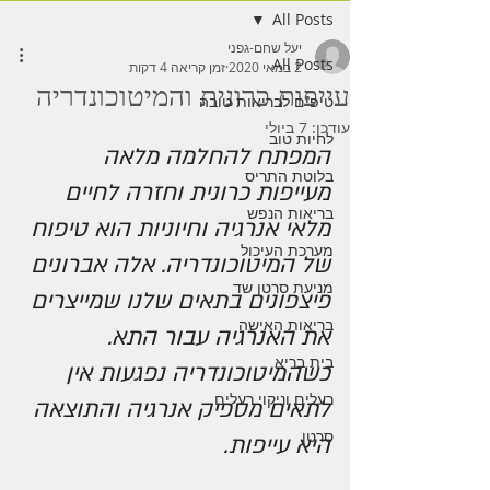
All Posts
יעל שחם-גפני
All Posts
2 במאי 2020
זמן קריאה 4 דקות
עייפות כרונית והמיטוכונדריה
טיפים לבריאות טובה
עודכן:
7 ביולי
לחיות טוב
המפתח להחלמה מלאה 
בלוטת התריס
מעייפות כרונית וחזרה לחיים 
בריאות הנפש
מלאי אנרגיה וחיוניות הוא טיפוח 
מערכת העיכול
של המיטוכונדריה. אלה אברונים 
מניעת סרטן שד
פיצפונים בתאים שלנו שמייצרים 
בריאות האישה
את האנרגיה עבור התא. 
בית בריא
כשהמיטוכונדריה נפגעות אין 
רעלים וניקוי רעלים
לתאים מספיק אנרגיה והתוצאה 
סרטן
היא עייפות. 