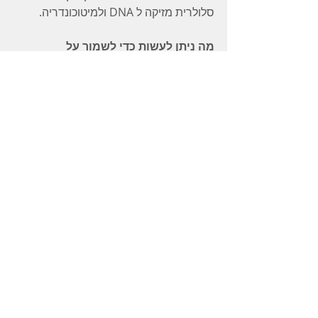
סלולרית מזיקה ל DNA ולמיטוכונדריה.
מה ניתן לעשות כדי לשמור על 
המיטוכונדריה ול
מנוע נזק 
ושיבוש של 
הפעולה שלה?
להקפיד על תזונה שיש בה שפע של 
פירות וירקות כדי לספק את חומרי 
המזון הדרושים לתהליך ייצור האנרגיה 
ולספק נוגדי חימצון שמגוננים מפני נזק 
חימצוני
להמנע מפעילות גופנית או מנטאלית 
מאומצת מידי
לטפל בגורמי סטרס בחיים
לעשות תרגילי נשימה ופעילות גופנית 
מתונה כדי להגביר את זרימת הדם 
והחמצן לתאים
להפחית גורמי דלקת
להפחית את השימוש בתרופות אם לא 